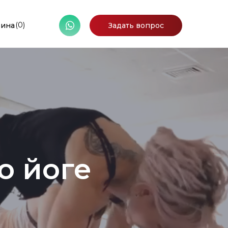
(0)
зина
Задать вопрос
о йоге