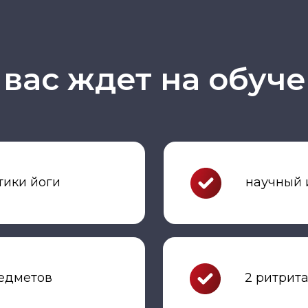
 вас ждет на обуч
тики йоги
научный 
редметов
2 ритрита