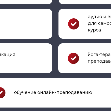
аудио и 
для само
курса
икация
йога-тера
преподав
обучение онлайн-преподаванию